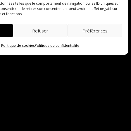
 données telles que le comportement de navigation ou les ID uniques sur
s consentir ou de retirer son consentement peut avoir un effet négatif sur
s et fonctions.
Refuser
Préférences
Politique de cookies
Politique de confidentialité
 de confiance
d’équipements
tion pour les
orter tout le
nts.
tir une