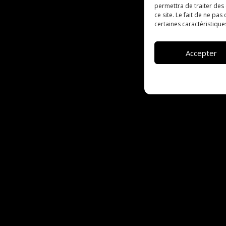
permettra de traiter des
ce site. Le fait de ne pa
certaines caractéristique
Accepter
s plus grands parcs de matériel, S Group est le partenaire
s professionnels en recherche de solutions de location 
audiovisuels, en France comme en Europe.
pose d’un service
Dry-hire dédié spécifiquement à la loca
professionnels.
on one shot à la location longue durée, nous veillons à app
n nécessaire à la qualité et à la fiabilité de nos équipeme
andards d’équipements sont internationaux afin de garan