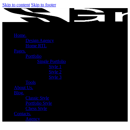
Skip to content
Skip to footer
Home.
Design Agency
Home RTL
Pages.
Portfolio
Single Portfolio
Style 1
Style 2
Style 3
Tools
About Us.
Blog.
Classic Style
Portfolio Style
Chess Style
Contacts.
Agency