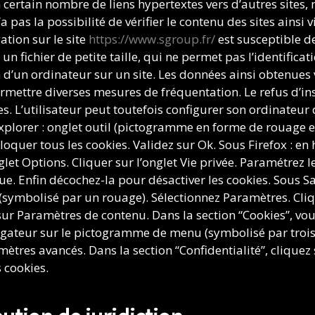
 certain nombre de liens hypertextes vers d’autres sites, 
pas la possibilité de vérifier le contenu des sites ainsi 
ation sur le site
https://www.sgroup.fr/
est susceptible de
 un fichier de petite taille, qui ne permet pas l’identificat
 d’un ordinateur sur un site. Les données ainsi obtenues vi
permettre diverses mesures de fréquentation. Le refus d’in
ces. L’utilisateur peut toutefois configurer son ordinateu
 Explorer : onglet outil (pictogramme en forme de rouage en
Bloquer tous les cookies. Validez sur Ok. Sous Firefox : en
glet Options. Cliquer sur l’onglet Vie privée. Paramétrez le
e. Enfin décochez-la pour désactiver les cookies. Sous Saf
ymbolisé par un rouage). Sélectionnez Paramètres. Cliqu
z sur Paramètres de contenu. Dans la section “Cookies”, vo
igateur sur le pictogramme de menu (symbolisé par trois 
ètres avancés. Dans la section “Confidentialité”, cliquez 
 cookies.